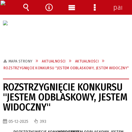
panel
Wyszukiwarka
Narzędzia
Menu
Menu
główne
szczegółowe
MAPA STRONY
AKTUALNOŚCI
AKTUALNOŚCI
ROZSTRZYGNIĘCIE KONKURSU "JESTEM ODBLASKOWY, JESTEM WIDOCZNY"
ROZSTRZYGNIĘCIE KONKURSU
"JESTEM ODBLASKOWY, JESTEM
WIDOCZNY"
05-12-2025
393